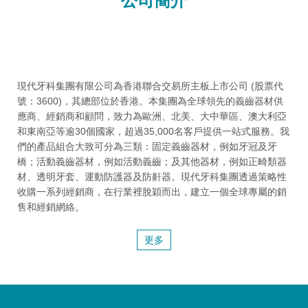
公司簡介
現代牙科集團有限公司為香港聯合交易所主板上市公司 (股票代
號：3600)，其總部位於香港。本集團為全球領先的義齒器材供
應商、經銷商和顧問，致力為歐洲、北美、大中華區、澳大利亞
和東南亞等逾30個國家，超過35,000名客戶提供一站式服務。我
們的產品組合大致可分為三類：固定義齒器材，例如牙冠及牙
橋；活動義齒器材，例如活動義齒；及其他器材，例如正畸類器
材、透明牙套、運動防護器及防鼾器。現代牙科集團透過策略性
收購一系列經銷商，在行業裡脫穎而出，建立一個全球專屬的銷
售和經銷網絡。
更多